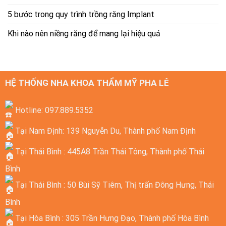
5 bước trong quy trình trồng răng Implant
Khi nào nên niềng răng để mang lại hiệu quả
HỆ THỐNG NHA KHOA THẨM MỸ PHA LÊ
Hotline: 097.889.5352
Tại Nam Định: 139 Nguyễn Du, Thành phố Nam Định
Tại Thái Bình : 445A8 Trần Thái Tông, Thành phố Thái
Bình
Tại Thái Bình : 50 Bùi Sỹ Tiêm, Thị trấn Đông Hưng, Thái
Bình
Tại Hòa Bình : 305 Trần Hưng Đạo, Thành phố Hòa Bình