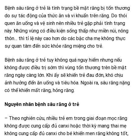
Bệnh sâu răng ở trẻ là tình trạng bề mặt răng bị tổn thương
do sự tác động của thức ăn và vi khuẩn trên răng. Do thói
quen ăn uống và vệ sinh nên nhiều trẻ gặp phải tình trạng
này. Những vùng có điều kiện sống thấp như miền núi, nông
thôn… thì tỉ lệ này cao hơn do các bậc cha mẹ không thực
sự quan tâm đến sức khỏe răng miệng cho trẻ.
Bệnh sâu răng ở trẻ tuy không quá nguy hiểm nhưng nếu
không được điều trị sớm thì vùng tổn thương trên bề mặt
răng ngày càng lớn. Khi ấy sẽ khiến trẻ đau đớn, khó chịu
ảnh hưởng đến ăn uống và tiêu hóa. Ngoài ra, sâu răng nặng
có thể khiến mất răng, hỏng răng.
Nguyên nhân bệnh sâu răng ở trẻ
– Theo nghiên cứu, nhiều trẻ em trong giai đoạn mọc răng
không được cung cấp đủ canxi hoặc thời kỳ mang thai mẹ
không cung cấp đủ canxi cho bé khiến men răng không tốt,