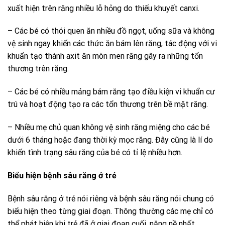
xuất hiện trên răng nhiều lỗ hỏng do thiếu khuyết canxi.
– Các bé có thói quen ăn nhiều đồ ngọt, uống sữa và không
vệ sinh ngay khiến các thức ăn bám lên răng, tác động với vi
khuẩn tạo thành axit ăn mòn men răng gây ra những tổn
thương trên răng.
– Các bé có nhiều mảng bám răng tạo điều kiện vi khuẩn cư
trú và hoạt động tạo ra các tổn thương trên bề mặt răng.
– Nhiều mẹ chủ quan không vệ sinh răng miệng cho các bé
dưới 6 tháng hoặc đang thời kỳ mọc răng. Đây cũng là lí do
khiến tình trạng sâu răng của bé có tỉ lệ nhiều hơn.
Biểu hiện bệnh sâu răng ở trẻ
Bệnh sâu răng ở trẻ nói riêng và bệnh sâu răng nói chung có
biểu hiện theo từng giai đoạn. Thông thường các mẹ chỉ có
thể phát hiện khi trẻ đã ở giai đoạn cuối, nặng nề nhất.