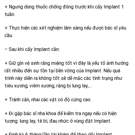
+ Ngưng dùng thuốc chống đông trước khi cấy Implant 1
tuần.
+ Thực hiện các xét nghiệm lâm sàng nếu được bác sĩ yêu
cầu.
– Sau khi cấy Implant cần:
+ Giữ gìn vệ sinh răng miệng tốt vì đây là yếu tố ảnh hưởng
rất nhiều đến sự tồn tại bền vững của Implant. Nếu quá
trình này diễn ra không tốt sẽ dễ mắc các tình trạng như:
tiêu xương, viêm xương, răng bị lung lay,…
+ Tránh cắn, nhai các vật có độ cứng cao.
+ Đi gặp bác sĩ nha khoa để kiểm tra ngay nếu có hiện
tượng: lung lay, tê bì, đau nhức ở vùng đặt Implant.
+ Định kỳ 6 tháng/lần tái khám để theo dõi Implant.