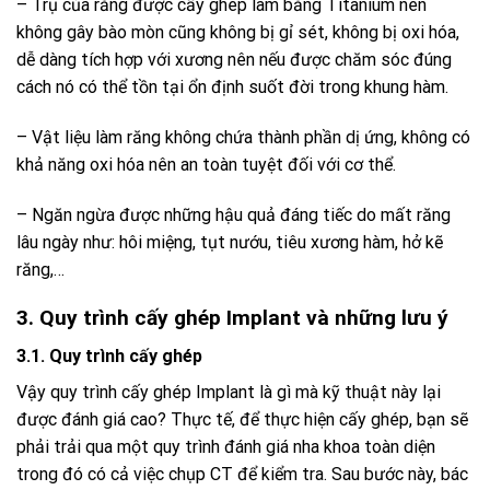
– Trụ của răng được cấy ghép làm bằng Titanium nên
không gây bào mòn cũng không bị gỉ sét, không bị oxi hóa,
dễ dàng tích hợp với xương nên nếu được chăm sóc đúng
cách nó có thể tồn tại ổn định suốt đời trong khung hàm.
– Vật liệu làm răng không chứa thành phần dị ứng, không có
khả năng oxi hóa nên an toàn tuyệt đối với cơ thể.
– Ngăn ngừa được những hậu quả đáng tiếc do mất răng
lâu ngày như: hôi miệng, tụt nướu, tiêu xương hàm, hở kẽ
răng,…
3. Quy trình cấy ghép Implant và những lưu ý
3.1. Quy trình cấy ghép
Vậy quy trình cấy ghép Implant là gì mà kỹ thuật này lại
được đánh giá cao? Thực tế, để thực hiện cấy ghép, bạn sẽ
phải trải qua một quy trình đánh giá nha khoa toàn diện
trong đó có cả việc chụp CT để kiểm tra. Sau bước này, bác