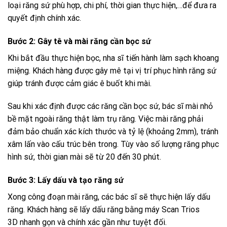
loại răng sứ phù hợp, chi phí, thời gian thực hiện,…để đưa ra
quyết định chính xác.
Bước 2: Gây tê và mài răng cần bọc sứ
Khi bắt đầu thực hiện bọc, nha sĩ tiến hành làm sạch khoang
miệng. Khách hàng được gây mê tại vị trí phục hình răng sứ
giúp tránh được cảm giác ê buốt khi mài.
Sau khi xác định được các răng cần bọc sứ, bác sĩ mài nhỏ
bề mặt ngoài răng thật làm trụ răng. Việc mài răng phải
đảm bảo chuẩn xác kích thước và tỷ lệ (khoảng 2mm), tránh
xâm lấn vào cấu trúc bên trong. Tùy vào số lượng răng phục
hình sứ, thời gian mài sẽ từ 20 đến 30 phút.
Bước 3: Lấy dấu và tạo răng sứ
Xong công đoạn mài răng, các bác sĩ sẽ thực hiện lấy dấu
răng. Khách hàng sẽ lấy dấu răng bằng máy Scan Trios
3D nhanh gọn và chính xác gần như tuyệt đối.