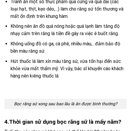
Tránh ăn một số thực phẩm quá cứng và quá dai (các
loại hạt, thịt, kẹo dẻo,…) làm cho răng sứ tổn thương và
mất ổn định trên khung hàm.
Không nên ăn đồ quá nóng hoặc quá lạnh làm tăng độ
nhạy cảm trên răng là tiền đề gây ra việc ê buốt răng.
Không uống đồ có ga, cà phê, nhiều màu,…đảm bảo độ
bền màu răng sứ.
Hút thuốc lá làm xỉn màu răng sứ, vừa tổn hại đến sức
khỏe vừa mất thẩm mỹ. Vì vậy, bác sĩ khuyến cáo khách
hàng nên kiêng thuốc lá.
Bọc răng sứ xong sau bao lâu là ăn được bình thường?
4.Thời gian sử dụng bọc răng sứ là mấy năm?