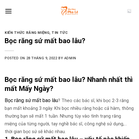
Skip
to
content
KIẾN THỨC RĂNG MIỆNG
,
TIN TỨC
Bọc răng sứ mất bao lâu?
POSTED ON
28 THÁNG 9, 2022
BY
ADMIN
Bọc răng sứ mất bao lâu? Nhanh nhất thì
mất Mấy Ngày?
Bọc răng sứ mất bao lâu
? Theo các bác sĩ, khi bọc 2-3 răng
bạn mất khoảng 3 ngày. Khi bọc nhiều răng hoặc cả hàm, thông
thường bạn sẽ mất 1 tuần. Nhưng tùy vào tình trạng răng
miệng của từng người, tay nghề bác sĩ, công nghệ sử dụng,…
thời gian bọc sứ sẽ khác nhau.
1. Bọc răng sứ mất bao lâu – yếu tố nào khiến