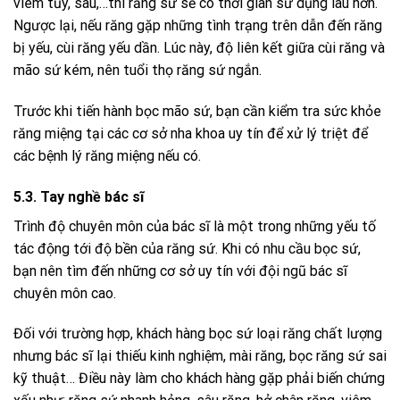
viêm tủy, sâu,…thì răng sứ sẽ có thời gian sử dụng lâu hơn.
Ngược lại, nếu răng gặp những tình trạng trên dẫn đến răng
bị yếu, cùi răng yếu dần. Lúc này, độ liên kết giữa cùi răng và
mão sứ kém, nên tuổi thọ răng sứ ngắn.
Trước khi tiến hành bọc mão sứ, bạn cần kiểm tra sức khỏe
răng miệng tại các cơ sở nha khoa uy tín để xử lý triệt để
các bệnh lý răng miệng nếu có.
5.3. Tay nghề bác sĩ
Trình độ chuyên môn của bác sĩ là một trong những yếu tố
tác động tới độ bền của răng sứ. Khi có nhu cầu bọc sứ,
bạn nên tìm đến những cơ sở uy tín với đội ngũ bác sĩ
chuyên môn cao.
Đối với trường hợp, khách hàng bọc sứ loại răng chất lượng
nhưng bác sĩ lại thiếu kinh nghiệm, mài răng, bọc răng sứ sai
kỹ thuật… Điều này làm cho khách hàng gặp phải biến chứng