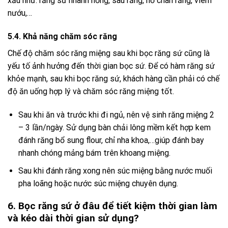
xấu như: răng sứ nhanh hỏng, sâu răng, hở chân răng, viêm
nướu,…
5.4. Khả năng chăm sóc răng
Chế độ chăm sóc răng miệng sau khi bọc răng sứ cũng là
yếu tố ảnh hưởng đến thời gian bọc sứ. Để có hàm răng sứ
khỏe mạnh, sau khi bọc răng sứ, khách hàng cần phải có chế
độ ăn uống hợp lý và chăm sóc răng miệng tốt.
Sau khi ăn và trước khi đi ngủ, nên vệ sinh răng miệng 2
– 3 lần/ngày. Sử dụng bàn chải lông mềm kết hợp kem
đánh răng bổ sung flour, chỉ nha khoa,…giúp đánh bay
nhanh chóng mảng bám trên khoang miệng.
Sau khi đánh răng xong nên súc miệng bằng nước muối
pha loãng hoặc nước súc miệng chuyên dụng.
6. Bọc răng sứ ở đâu để tiết kiệm thời gian làm
và kéo dài thời gian sử dụng?