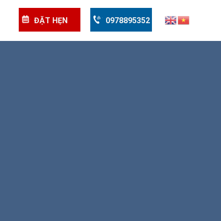
ĐẶT HẸN
0978895352