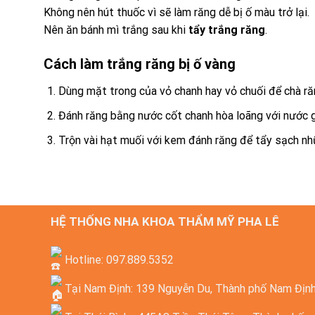
Không nên hút thuốc vì sẽ làm răng dễ bị ố màu trở lại.
Nên ăn bánh mì trắng sau khi
tẩy trắng răng
.
Cách làm trắng răng bị ố vàng
Dùng mặt trong của vỏ chanh hay vỏ chuối để chà ră
Đánh răng bằng nước cốt chanh hòa loãng với nước gi
Trộn vài hạt muối với kem đánh răng để tẩy sạch nh
HỆ THỐNG NHA KHOA THẨM MỸ PHA LÊ
Hotline: 097.889.5352
Tại Nam Định: 139 Nguyễn Du, Thành phố Nam Địn